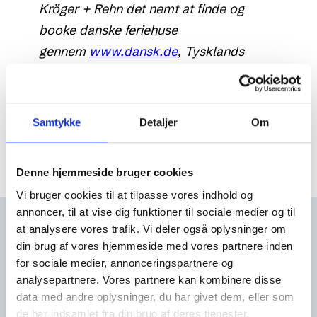
Kröger + Rehn det nemt at finde og
booke danske feriehuse
gennem
www.dansk.de
, Tysklands
største portal for danske feriehuse.
Samtykke
Detaljer
Om
Se alle medlemmer her
Denne hjemmeside bruger cookies
Vi bruger cookies til at tilpasse vores indhold og
annoncer, til at vise dig funktioner til sociale medier og til
at analysere vores trafik. Vi deler også oplysninger om
Feriehusudlejernes
din brug af vores hjemmeside med vores partnere inden
Brancheforening
for sociale medier, annonceringspartnere og
analysepartnere. Vores partnere kan kombinere disse
Vandkunsten 3, 3.
data med andre oplysninger, du har givet dem, eller som
DK-1467 København K
de har indsamlet fra din brug af deres tjenester.