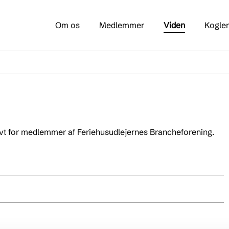
Om os
Medlemmer
Viden
Kogle
ivt for medlemmer af Feriehusudlejernes Brancheforening.