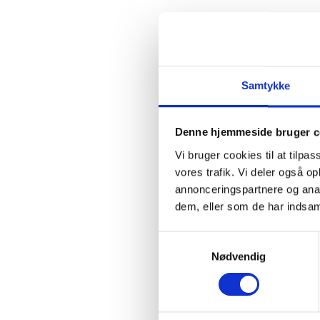
Log ind
Samtykke
Kan du ikke logge ind, eller
Denne hjemmeside bruger c
Søger du retningslin
Vi bruger cookies til at tilpas
vores trafik. Vi deler også 
annonceringspartnere og anal
Hent retningslinjer her
dem, eller som de har indsaml
Samtykkevalg
Nødvendig