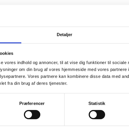
Detaljer
 har du glemt dit brugernavn eller kodeord?
Kontakt os
ookies
jer for pool og spa?
se vores indhold og annoncer, til at vise dig funktioner til sociale
oplysninger om din brug af vores hjemmeside med vores partnere i
ysepartnere. Vores partnere kan kombinere disse data med andr
et fra din brug af deres tjenester.
Præferencer
Statistik