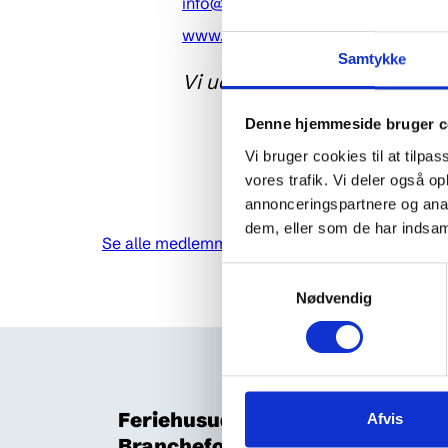
info@bornholmsformidling.dk
www.bornholmsformidling.dk
Samtykke
Vi udlejer feriehuse på Born
Denne hjemmeside bruger c
Vi bruger cookies til at tilpas
vores trafik. Vi deler også 
annonceringspartnere og anal
dem, eller som de har indsaml
Se alle medlemmer her
Samtykkevalg
Nødvendig
Feriehusudlejernes
Afvis
Brancheforening