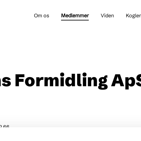
Om os
Medlemmer
Viden
Kogle
s Formidling Ap
2 66