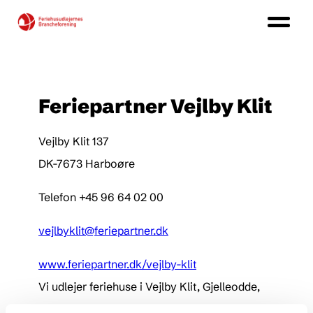
Feriepartner Vejlby Klit
Vejlby Klit 137
DK-7673 Harboøre
Telefon +45 96 64 02 00
vejlbyklit@feriepartner.dk
www.feriepartner.dk/vejlby-klit
Vi udlejer feriehuse i Vejlby Klit, Gjelleodde,
Ferring Strand, Bovbjerg, Thyborøn og Vrist.