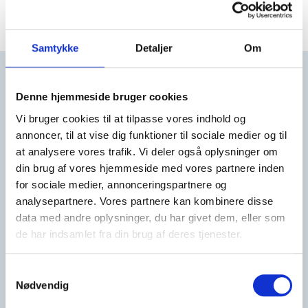
Samtykke
Detaljer
Om
Feriehusudlejernes
Denne hjemmeside bruger cookies
Brancheforening
Vi bruger cookies til at tilpasse vores indhold og
Vandkunsten 3, 3.
annoncer, til at vise dig funktioner til sociale medier og til
at analysere vores trafik. Vi deler også oplysninger om
DK-1467 København K
din brug af vores hjemmeside med vores partnere inden
CVR-nr: 91877651
for sociale medier, annonceringspartnere og
analysepartnere. Vores partnere kan kombinere disse
Hovednummer:+45 96 30 22 44
data med andre oplysninger, du har givet dem, eller som
Mail:
mail@feriehusudlejerne.dk
de har indsamlet fra din brug af deres tjenester.
Koglemærket – Fokus på energi
Samtykkevalg
Nødvendig
Mobil: +45 30 44 62 44