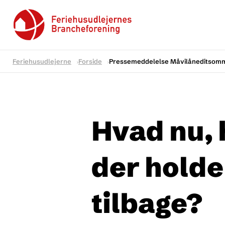
Feriehusudlejerne
Forside
Pressemeddelelse Måvilåneditsom
Hvad nu, 
der hold
tilbage?