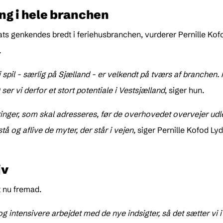
ng i hele branchen
ats genkendes bredt i feriehusbranchen, vurderer Pernille Kofo
.
i spil - særlig på Sjælland - er velkendt på tværs af branchen
er vi derfor et stort potentiale i Vestsjælland
, siger hun.
r, som skal adresseres, før de overhovedet overvejer udlejn
å og aflive de myter, der står i vejen,
siger Pernille Kofod Ly
iv
 nu fremad.
e og intensivere arbejdet med de nye indsigter, så det sætter vi