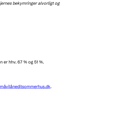
ernes bekymringer alvorligt og
n er hhv. 67 % og 51 %.
måvilåneditsommerhus.dk
.