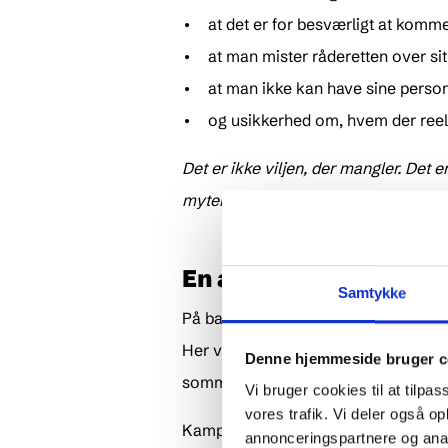
• at det er for besværligt at komme
• at man mister råderetten over s
• at man ikke kan have sine personl
• og usikkerhed om, hvem der reelt f
Det er ikke viljen, der mangler. Det 
myter og tage folks bekymringer ser
En anderledes kampagn
Samtykke
På baggrund af indsigterne udvikled
Her var der ingen fokus på kroner og
Denne hjemmeside bruger c
sommerhusområderne.
Vi bruger cookies til at tilpas
vores trafik. Vi deler også 
Kampagnen blev gennemført i to fas
annonceringspartnere og anal