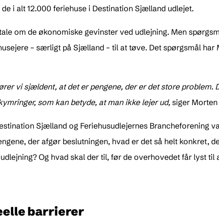
 de i alt 12.000 feriehuse i Destination Sjælland udlejet.
 tale om de økonomiske gevinster ved udlejning. Men spørgsmål
jere – særligt på Sjælland – til at tøve. Det spørgsmål har 
er vi sjældent, at det er pengene, der er det store problem. De
ymringer, som kan betyde, at man ikke lejer ud,
siger Morten
Destination Sjælland og Feriehusudlejernes Brancheforening v
ngene, der afgør beslutningen, hvad er det så helt konkret, der 
l udlejning? Og hvad skal der til, før de overhovedet får lyst t
eelle barrierer