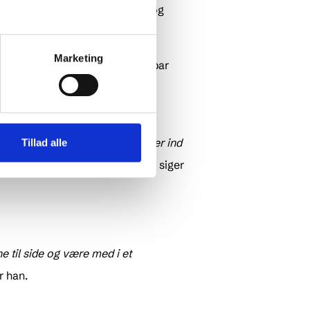
rbejde med Landfolk, Novasol og
Marketing
dt sommerhusejere med umiddelbar
vigtigt signal om, at når man taler ind
Tillad alle
et er et nødvendigt første skridt
, siger
 til side og være med i et
er han.