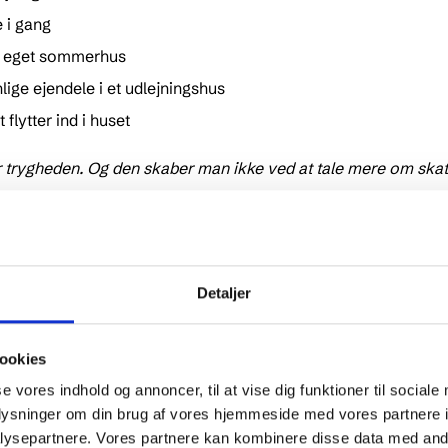
 i gang
it eget sommerhus
ige ejendele i et udlejningshus
lytter ind i huset
er trygheden. Og den skaber man ikke ved at tale mere om skatt
iøst
, siger Morten Jensen.
e – testet i to faser
Detaljer
e man en kampagne, der bevidst gik en anden vej end traditio
 øre, men i stedet på genkendelige bekymringer, lokale konse
ookies
se vores indhold og annoncer, til at vise dig funktioner til sociale
oplysninger om din brug af vores hjemmeside med vores partnere i
er – først i forsommeren 2025 og siden i sensommeren – neto
ysepartnere. Vores partnere kan kombinere disse data med andr