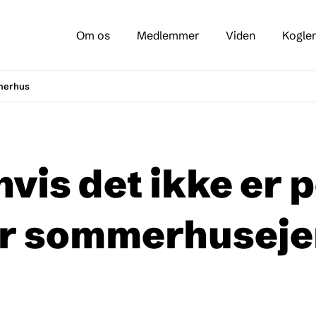
Om os
Medlemmer
Viden
Kogle
merhus
hvis det ikke er 
er sommerhuseje