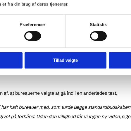
 naturlige opmærksomhed. Indsatsen blev gennemført i sama
et fra din brug af deres tjenester.
Præferencer
Statistik
kampagnen, at budskaberne formåede at skabe interesse blan
rte indsatsen til 30.000 unikke besøg på et særligt
ommerhus.dk
.
ig selv betyder, at folk begynder at udleje. Men for os er det et 
Tillad valgte
gså villige til at bruge tid på at sætte sig ind i mulighederne. D
f, at bureauerne valgte at gå ind i en anderledes test.
vi har haft bureauer med, som turde lægge standardbudskaberne
ivet på forhånd. Uden den villighed får vi ingen ny viden
, sig