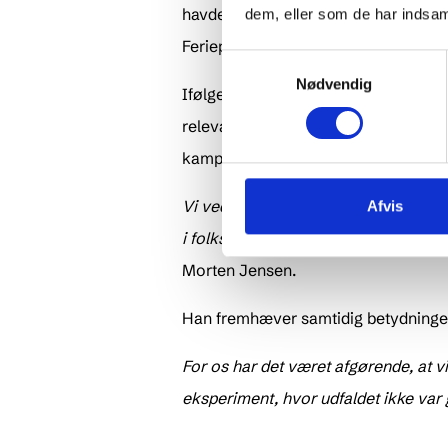
havde effekt uden for højsæsonens
dem, eller som de har indsaml
Feriepartner.
Samtykkevalg
Nødvendig
Ifølge Destination Sjælland viste 
relevans for udlejning. Samlet set fø
kampagnewebsite;
maavilaanedits
Vi ved godt, at trafik og klik ikke i s
Afvis
i folks reelle bekymringer, så er de o
Morten Jensen.
Han fremhæver samtidig betydningen a
For os har det været afgørende, at 
eksperiment, hvor udfaldet ikke var g