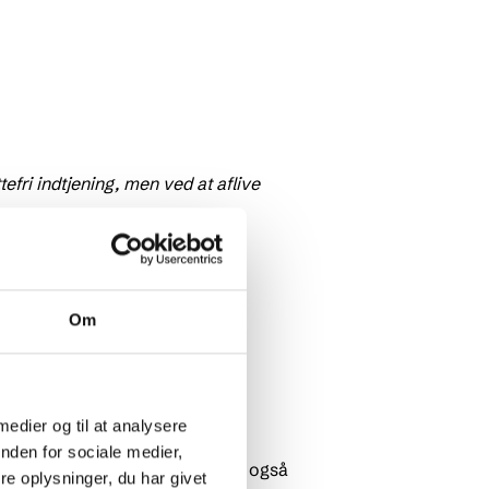
efri indtjening, men ved at aflive
Om
nel feriehusmarkedsføring.
kvenser og betydningen af liv i
 medier og til at analysere
nden for sociale medier,
p for at teste, om budskaberne også
e oplysninger, du har givet